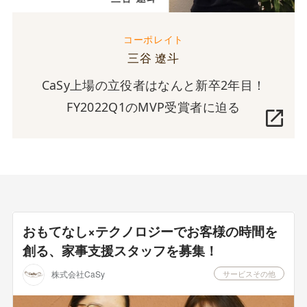
コーポレイト
三谷 遼斗
CaSy上場の立役者はなんと新卒2年目！
FY2022Q1のMVP受賞者に迫る