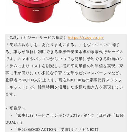
【CaSy（カジー）サービス概要】
https://casy.co.jp/
「笑顔の暮らしを、あたりまえにする。」をヴィジョンに掲げ
る、誰もが気軽に利用できる業界最安値水準の家事代行サービス
です。スマホやパソコンからいつでも簡単に予約できる独自のシ
ステムによりコストを削減し、従来平均単価の約半値を実現。家
事に手が回りにくい多忙な子育て世帯やビジネスパーソンなど、
登録者は80,000人以上です。現在約8,000名の家事代行スタッフ
（キャスト）が、隙間時間を活用した多様な働き方を実現してい
ます。
＜受賞歴＞
・「家事代行サービスランキング2019」第1位（日経BP「日経
DUAL」）
・「第5回GOOD ACTION」受賞(リクナビNEXT)